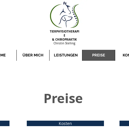
TIERPHYSIOTHERAPI
E
& CHIROPRAKTIK
Christin Stelling
OME
ÜBER MICH
LEISTUNGEN
PREISE
KO
Preise
Kosten