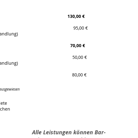
ung Pferd 130,00 € ca.
ung Pferd 95,00 € ca.
andlung)
lung Hund 70,00 € ca.
lung Hund 50,00 € ca.
andlung)
ng
80,00 € ca. 20
 ausgewiesen
iete
echen
Alle Leistungen können Bar-